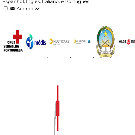
Espanhol, Inglês, Italiano, e Português
Acordos
,
,
,
,
,