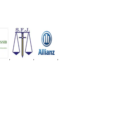
,
,
,