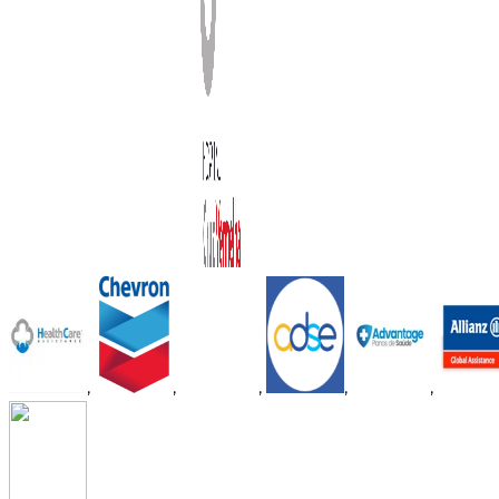
,
,
,
,
,