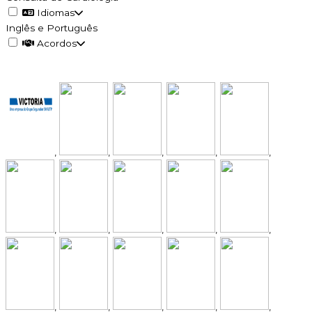
Idiomas
Inglês e Português
Acordos
,
,
,
,
,
,
,
,
,
,
,
,
,
,
,