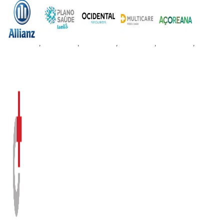
,
,
,
,
,