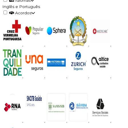
Idiomas
Inglês e Português
Acordos
,
,
,
,
,
,
,
,
,
,
,
,
,
,
,