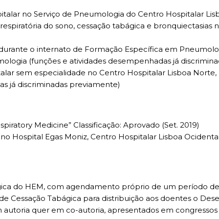
ospitalar no Serviço de Pneumologia do Centro Hospitalar L
espiratória do sono, cessação tabágica e bronquiectasias nã
 durante o internato de Formação Específica em Pneumolog
eumologia (funções e atividades desempenhadas já discrimin
spitalar sem especialidade no Centro Hospitalar Lisboa Norte
s já discriminadas previamente)
iratory Medicine” Classificação: Aprovado (Set. 2019)
Hospital Egas Moniz, Centro Hospitalar Lisboa Ocidental (
gica do HEM, com agendamento próprio de um período de
 de Cessação Tabágica para distribuição aos doentes o Des
 autoria quer em co-autoria, apresentados em congressos n