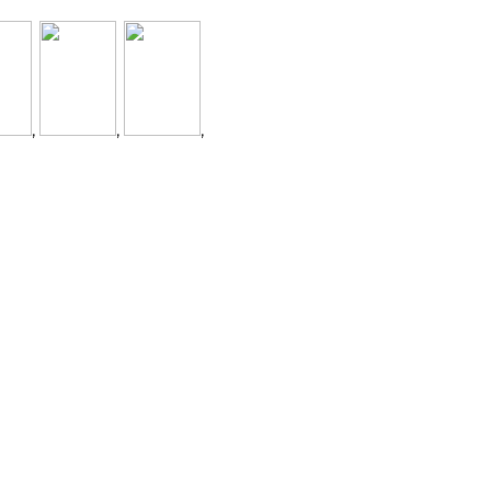
,
,
,