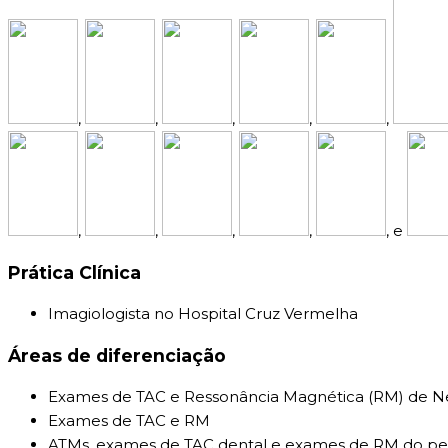
,
,
,
,
,
,
,
,
,
, e
Prática Clínica
Imagiologista no Hospital Cruz Vermelha
Áreas de diferenciação
Exames de TAC e Ressonância Magnética (RM) de N
Exames de TAC e RM
ATMs, exames de TAC dental e exames de RM do p