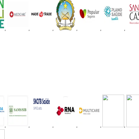
,
,
,
,
,
,
,
,
,
,
,
,