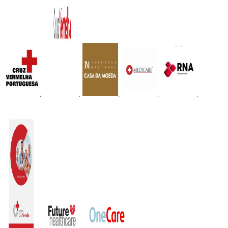
,
,
,
,
,