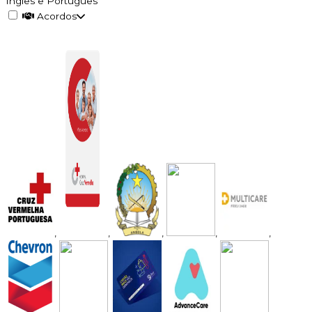
Inglês e Português
Acordos
,
,
,
,
,
,
,
,
,
,