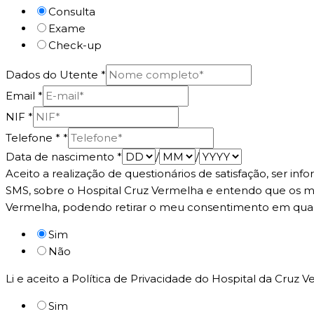
Consulta
Exame
Check-up
Dados do Utente
*
Email
*
NIF
*
Telefone *
*
Data de nascimento
*
/
/
Aceito a realização de questionários de satisfação, ser 
SMS, sobre o Hospital Cruz Vermelha e entendo que os me
Vermelha, podendo retirar o meu consentimento em qu
Sim
Não
Li e aceito a Política de Privacidade do Hospital da Cruz
Sim