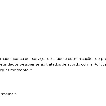
informado acerca dos serviços de saúde e comunicações de p
us dados pessoais serão tratados de acordo com a Política
alquer momento.
*
 Vermelha
*