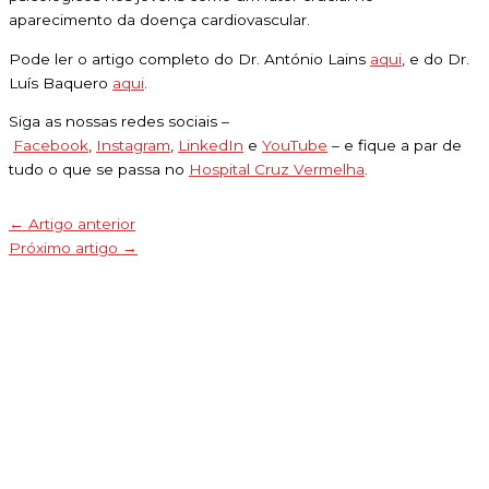
aparecimento da doença cardiovascular.
Pode ler o artigo completo do Dr. António Lains
aqui
, e do Dr.
Luís Baquero
aqui
.
Siga as nossas redes sociais –
Facebook
,
Instagram
,
LinkedIn
e
YouTube
– e fique a par de
tudo o que se passa no
Hospital Cruz Vermelha
.
←
Artigo anterior
Próximo artigo
→