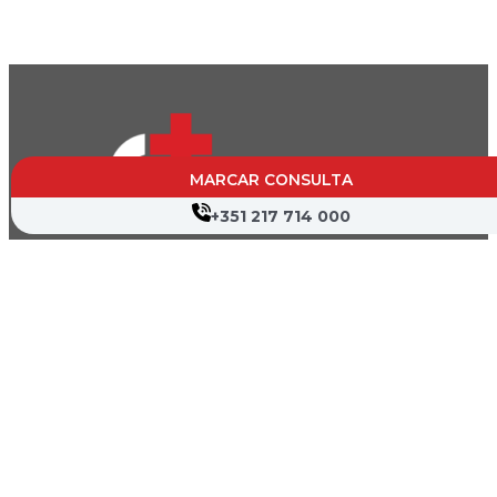
MARCAR CONSULTA
+351 217 714 000
CVP- Sociedade de Gestão Hospitalar, S.A.
Nif: 504 188 755
Registo na ERS : E111537
Farmácias de Serviço
Associações de Doentes