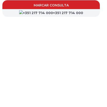
MARCAR CONSULTA
+351 217 714 000
CVP- Sociedade de Gestão Hospitalar, S.A.
Nif: 504 188 755
Registo na ERS : E111537
Farmácias de Serviço