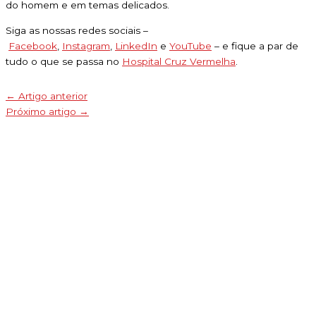
do homem e em temas delicados.
Siga as nossas redes sociais –
Facebook
,
Instagram
,
LinkedIn
e
YouTube
– e fique a par de
tudo o que se passa no
Hospital Cruz Vermelha
.
←
Artigo anterior
Próximo artigo
→