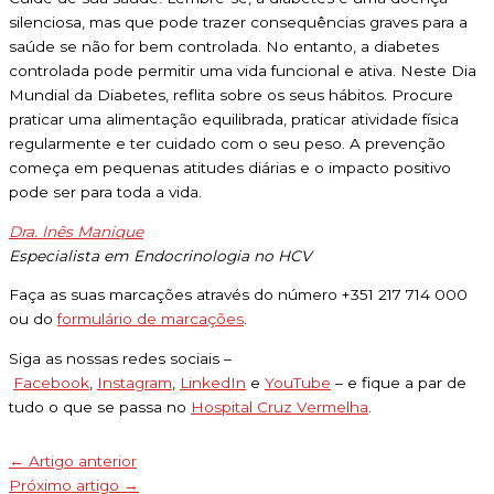
silenciosa, mas que pode trazer consequências graves para a
saúde se não for bem controlada. No entanto, a diabetes
controlada pode permitir uma vida funcional e ativa. Neste Dia
Mundial da Diabetes, reflita sobre os seus hábitos. Procure
praticar uma alimentação equilibrada, praticar atividade física
regularmente e ter cuidado com o seu peso. A prevenção
começa em pequenas atitudes diárias e o impacto positivo
pode ser para toda a vida.
Dra. Inês Manique
Especialista em Endocrinologia no HCV
Faça as suas marcações através do número +351 217 714 000
ou do
formulário de marcações
.
Siga as nossas redes sociais –
Facebook
,
Instagram
,
LinkedIn
e
YouTube
– e fique a par de
tudo o que se passa no
Hospital Cruz Vermelha
.
←
Artigo anterior
Próximo artigo
→