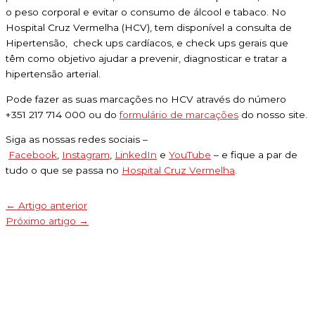
o peso corporal e evitar o consumo de álcool e tabaco. No
Hospital Cruz Vermelha (HCV), tem disponível a consulta de
Hipertensão, check ups cardíacos, e check ups gerais que
têm como objetivo ajudar a prevenir, diagnosticar e tratar a
hipertensão arterial.
Pode fazer as suas marcações no HCV através do número
+351 217 714 000 ou do
formulário de marcações
do nosso site.
Siga as nossas redes sociais –
Facebook
,
Instagram
,
LinkedIn
e
YouTube
– e fique a par de
tudo o que se passa no
Hospital Cruz Vermelha
.
←
Artigo anterior
Próximo artigo
→