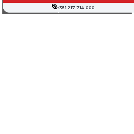
Farmácias de Serviço
+351 217 714 000
Associações de Doentes
Canal de Denúncia
Política de Privacidade
Termos de Utilização
Mapa do Site
Copyright © 2026 Hospital Cruz Vermelha