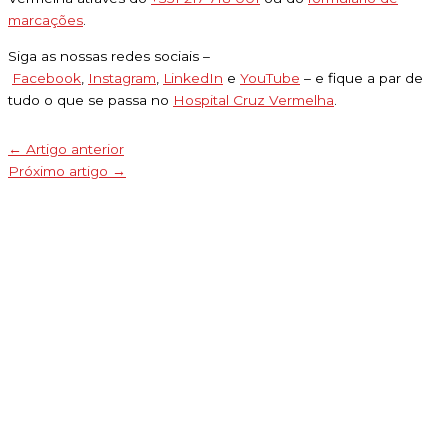
marcações
.
Siga as nossas redes sociais –
Facebook
,
Instagram
,
LinkedIn
e
YouTube
– e fique a par de
tudo o que se passa no
Hospital Cruz Vermelha
.
←
Artigo anterior
Próximo artigo
→