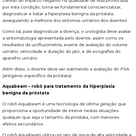
Devido ao impacto negativo na qualidade de vida provocada
por esta condição, torna-se fundamental consciencializar,
diagnosticar e tratar a hiperplasia benigna da próstata,
assegurando a melhoria dos sintomas urinários dos doentes.
Como tal, para diagnosticar a doença, o urologista deve avaliar
a sintomatologia apresentada pelo doente, assim como os
resultados da urofluxometria, exame de avaliação do volume
urinário, velocidade e duração do jato, e de ecografias do
aparelho urinário.
Além disso, o doente deve ser submetido a avaliação do PSA
(antigénio específico da próstata).
Aquabeam – robô para tratamento da hiperplasia
benigna da próstata
O robô Aquabeam é uma tecnologia de última geração que
proporciona a oportunidade de intervir nestas situações
qualquer que seja o tamanho da próstata, com menores
efeitos secundários.
O robô Aquabeam utiliza um jato de água de alta velocidade e