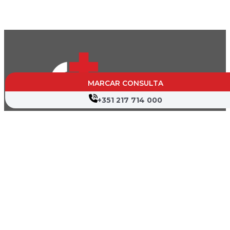
MARCAR CONSULTA
+351 217 714 000
CVP- Sociedade de Gestão Hospitalar, S.A.
Nif: 504 188 755
Registo na ERS : E111537
Farmácias de Serviço
Associações de Doentes