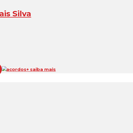
is Silva
acordos
+ saiba mais