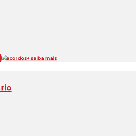
acordos
+ saiba mais
rio