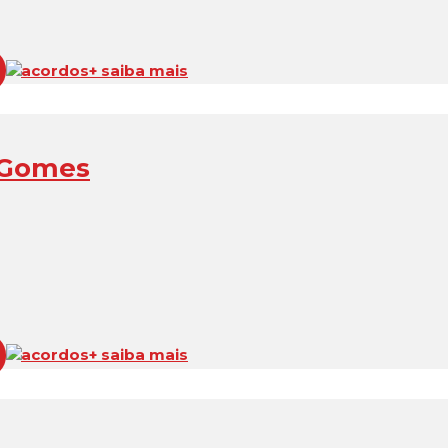
acordos
+ saiba mais
 Gomes
acordos
+ saiba mais