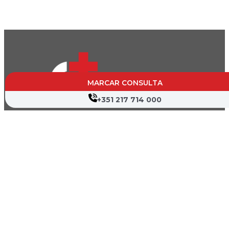
MARCAR CONSULTA
+351 217 714 000
CVP- Sociedade de Gestão Hospitalar, S.A.
Nif: 504 188 755
Registo na ERS : E111537
Farmácias de Serviço
Associações de Doentes