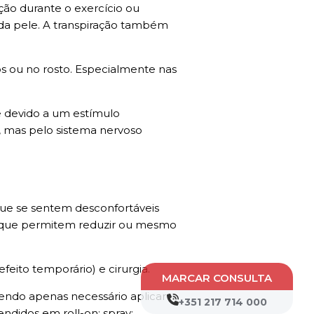
ção durante o exercício ou
da pele. A transpiração também
os ou no rosto. Especialmente nas
e devido a um estímulo
, mas pelo sistema nervoso
ue se sentem desconfortáveis
os que permitem reduzir ou mesmo
efeito temporário) e cirurgia.
MARCAR CONSULTA
sendo apenas necessário aplicar
+351 217 714 000
ndidos em roll-on; spray;