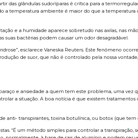
ir das glândulas sudoríparas é crítica para a termorregula
do a temperatura ambiente é maior do que a temperatura 
ratação e a humidade aparece sobretudo nas axilas, nas mã
 as suas bactérias podem causar um odor desagradável.
eridrose”, esclarece Vaneska Reuters. Este fenómeno ocorr
produção de suor, que não é controlado pela nossa vontade
baraço e ansiedade a quem tem este problema, uma vez q
rolar a situação. A boa notícia é que existem tratament
de anti- transpirantes, toxina botulínica, ou botox (que tem 
stas. “É um método simples para controlar a transpiração, 
São, normalmente, à base de sais de alumínio e podem ser ve