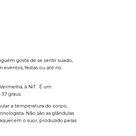
nguém gosta de se sentir suado,
m eventos, festas ou até no
z Vermelha, à NiT. É um
37 graus.
ular a temperatura do corpo,
inologista. Não são as glândulas
e aquecem o suor, produzido pelas