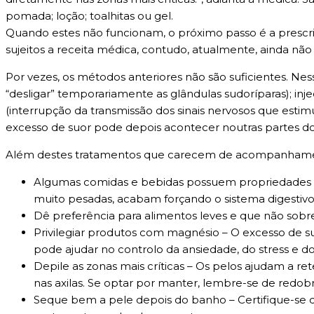
pomada; loção; toalhitas ou gel.
Quando estes não funcionam, o próximo passo é a prescr
sujeitos a receita médica, contudo, atualmente, ainda n
Por vezes, os métodos anteriores não são suficientes. Ne
“desligar” temporariamente as glândulas sudoríparas); inj
(interrupção da transmissão dos sinais nervosos que est
excesso de suor pode depois acontecer noutras partes do
Além destes tratamentos que carecem de acompanhament
Algumas comidas e bebidas possuem propriedades t
muito pesadas, acabam forçando o sistema digestivo
Dê preferência para alimentos leves e que não sobr
Privilegiar produtos com magnésio – O excesso de 
pode ajudar no controlo da ansiedade, do stress e 
Depile as zonas mais críticas – Os pelos ajudam a ret
nas axilas. Se optar por manter, lembre-se de redobr
Seque bem a pele depois do banho – Certifique-se d