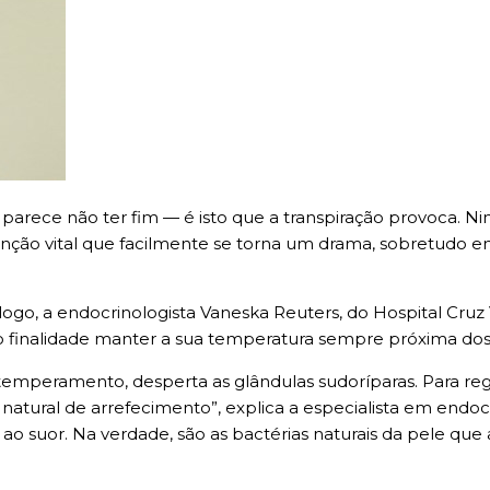
arece não ter fim — é isto que a transpiração provoca. Ni
função vital que facilmente se torna um drama, sobretudo e
e logo, a endocrinologista Vaneska Reuters, do Hospital Cru
inalidade manter a sua temperatura sempre próxima dos 
mperamento, desperta as glândulas sudoríparas. Para reg
tural de arrefecimento”, explica a especialista em endocr
 ao suor. Na verdade, são as bactérias naturais da pele qu