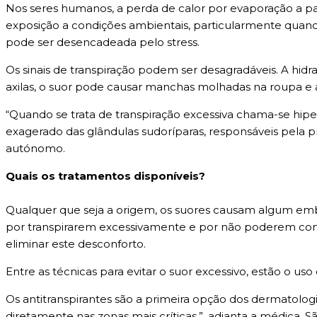
Nos seres humanos, a perda de calor por evaporação a part
exposição a condições ambientais, particularmente quan
pode ser desencadeada pelo stress.
Os sinais de transpiração podem ser desagradáveis. A hid
axilas, o suor pode causar manchas molhadas na roupa e
“Quando se trata de transpiração excessiva chama-se hip
exagerado das glândulas sudoríparas, responsáveis pela 
autónomo.
Quais os tratamentos disponíveis?
Qualquer que seja a origem, os suores causam algum em
por transpirarem excessivamente e por não poderem cont
eliminar este desconforto.
Entre as técnicas para evitar o suor excessivo, estão o uso 
Os antitranspirantes são a primeira opção dos dermatologi
diretamente nas zonas mais críticas.”, adianta a médica. 