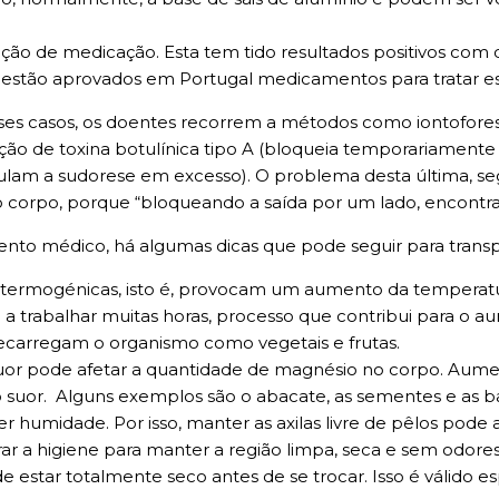
ição de medicação. Esta tem tido resultados positivos c
ão estão aprovados em Portugal medicamentos para tratar e
sses casos, os doentes recorrem a métodos como iontofores
eção de toxina botulínica tipo A (bloqueia temporariamente
imulam a sudorese em excesso). O problema desta última, s
 corpo, porque “bloqueando a saída por um lado, encontra
o médico, há algumas dicas que pode seguir para transp
ermogénicas, isto é, provocam um aumento da temperatur
 a trabalhar muitas horas, processo que contribui para o 
ecarregam o organismo como vegetais e frutas.
suor pode afetar a quantidade de magnésio no corpo. Aum
do suor. Alguns exemplos são o abacate, as sementes e as b
er humidade. Por isso, manter as axilas livre de pêlos pode a
ar a higiene para manter a região limpa, seca e sem odores
e estar totalmente seco antes de se trocar. Isso é válido