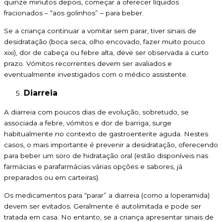
quinze minutos depois, começar a oferecer líquidos
fracionados – “aos golinhos” – para beber.
Se a criança continuar a vomitar sem parar, tiver sinais de
desidratação (boca seca, olho encovado, fazer muito pouco
xixi), dor de cabeça ou febre alta, deve ser observada a curto
prazo. Vómitos recorrentes devem ser avaliados e
eventualmente investigados com o médico assistente.
Diarreia
A diarreia com poucos dias de evolução, sobretudo, se
associada a febre, vómitos e dor de barriga, surge
habitualmente no contexto de gastroenterite aguda. Nestes
casos, o mais importante é prevenir a desidratação, oferecendo
para beber um soro de hidratação oral (estão disponíveis nas
farmácias e parafarmácias várias opções e sabores, já
preparados ou em carteiras).
Os medicamentos para “parar” a diarreia (como a loperamida)
devem ser evitados. Geralmente é autolimitada e pode ser
tratada em casa. No entanto, se a criança apresentar sinais de