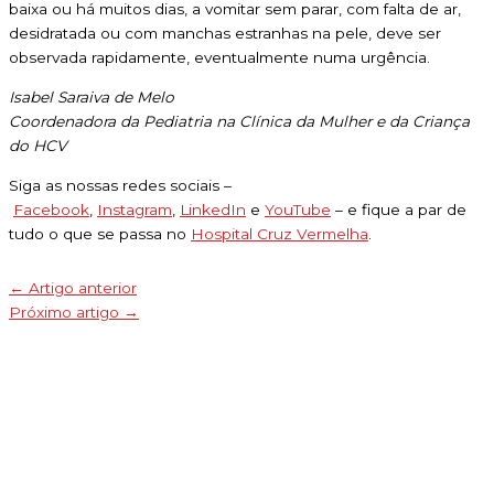
baixa ou há muitos dias, a vomitar sem parar, com falta de ar,
desidratada ou com manchas estranhas na pele, deve ser
observada rapidamente, eventualmente numa urgência.
Isabel Saraiva de Melo
Coordenadora da Pediatria na Clínica da Mulher e da Criança
do HCV
Siga as nossas redes sociais –
Facebook
,
Instagram
,
LinkedIn
e
YouTube
– e fique a par de
tudo o que se passa no
Hospital Cruz Vermelha
.
←
Artigo anterior
Próximo artigo
→