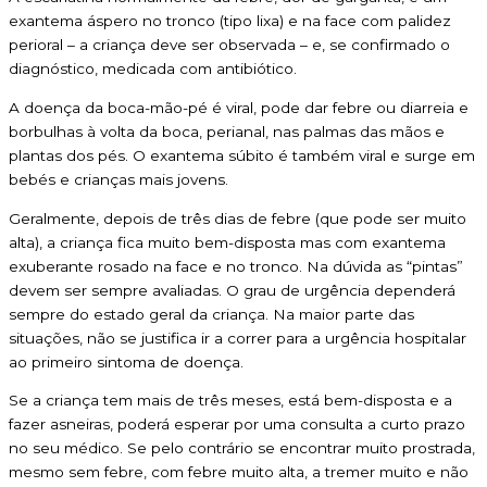
exantema áspero no tronco (tipo lixa) e na face com palidez
perioral – a criança deve ser observada – e, se confirmado o
diagnóstico, medicada com antibiótico.
A doença da boca-mão-pé é viral, pode dar febre ou diarreia e
borbulhas à volta da boca, perianal, nas palmas das mãos e
plantas dos pés. O exantema súbito é também viral e surge em
bebés e crianças mais jovens.
Geralmente, depois de três dias de febre (que pode ser muito
alta), a criança fica muito bem-disposta mas com exantema
exuberante rosado na face e no tronco. Na dúvida as “pintas”
devem ser sempre avaliadas. O grau de urgência dependerá
sempre do estado geral da criança. Na maior parte das
situações, não se justifica ir a correr para a urgência hospitalar
ao primeiro sintoma de doença.
Se a criança tem mais de três meses, está bem-disposta e a
fazer asneiras, poderá esperar por uma consulta a curto prazo
no seu médico. Se pelo contrário se encontrar muito prostrada,
mesmo sem febre, com febre muito alta, a tremer muito e não