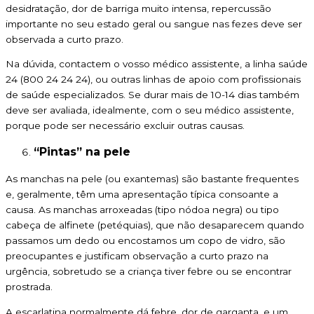
desidratação, dor de barriga muito intensa, repercussão
importante no seu estado geral ou sangue nas fezes deve ser
observada a curto prazo.
Na dúvida, contactem o vosso médico assistente, a linha saúde
24 (800 24 24 24), ou outras linhas de apoio com profissionais
de saúde especializados. Se durar mais de 10-14 dias também
deve ser avaliada, idealmente, com o seu médico assistente,
porque pode ser necessário excluir outras causas.
“Pintas” na pele
As manchas na pele (ou exantemas) são bastante frequentes
e, geralmente, têm uma apresentação típica consoante a
causa. As manchas arroxeadas (tipo nódoa negra) ou tipo
cabeça de alfinete (petéquias), que não desaparecem quando
passamos um dedo ou encostamos um copo de vidro, são
preocupantes e justificam observação a curto prazo na
urgência, sobretudo se a criança tiver febre ou se encontrar
prostrada.
A escarlatina normalmente dá febre, dor de garganta, e um