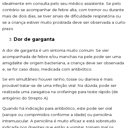
idealmente em consulta pelo seu médico assistente. Se pelo
contrário se acompanhar de febre alta, com tremor ou durante
mais de dois dias, se tiver sinais de dificuldade respiratória ou
se a criança estiver muito prostrada deve ser observada a curto
prazo.
Dor de garganta
A dor de garganta é um sintoma muito comum. Se vier
acompanhada de febre e/ou manchas na pele pode ser uma
amigdalite de origem bacteriana, a criança deve ser observada
e, se for caso disso, medicada com antibiótico.
Se em simultâneo houver ranho, tosse ou diarreia é mais
provável tratar-se de uma infeção viral. Na dúvida, pode ser
realizada uma zaragatoa na orofaringe para teste rápido (de
antigénio do Strepto A).
Quando há indicação para antibiótico, este pode ser oral
(xarope ou comprimidos conforme a idade) ou penicilina
intramuscular. A penicilina é muito eficaz e está sobretudo
indicada nos doentes que estão a vomitar, tomam mal os