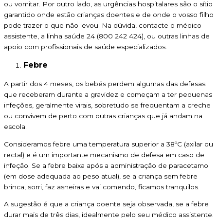
ou vomitar. Por outro lado, as urgências hospitalares são o sítio
garantido onde estão crianças doentes e de onde o vosso filho
pode trazer o que não levou. Na dúvida, contacte o médico
assistente, a linha saúde 24 (800 242 424), ou outras linhas de
apoio com profissionais de saúde especializados.
Febre
A partir dos 4 meses, os bebés perdem algumas das defesas
que receberam durante a gravidez e começam a ter pequenas
infeções, geralmente virais, sobretudo se frequentam a creche
ou convivem de perto com outras crianças que já andam na
escola.
Consideramos febre uma temperatura superior a 38ºC (axilar ou
rectal) e é um importante mecanismo de defesa em caso de
infeção. Se a febre baixa após a administração de paracetamol
(em dose adequada ao peso atual), se a criança sem febre
brinca, sorri, faz asneiras e vai comendo, ficamos tranquilos.
A sugestão é que a criança doente seja observada, se a febre
durar mais de três dias, idealmente pelo seu médico assistente.