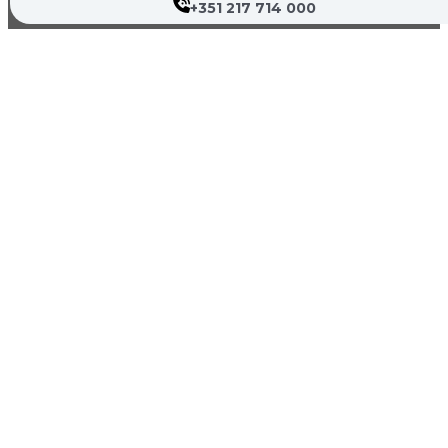
+351 217 714 000
Farmácias de Serviço
Associações de Doentes
Canal de Denúncia
Política de Privacidade
Termos de Utilização
Mapa do Site
Copyright © 2026 Hospital Cruz Vermelha