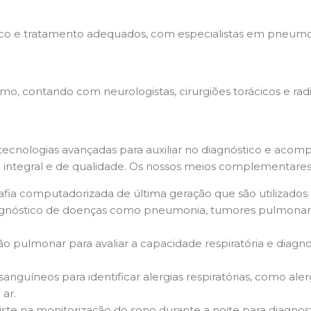
tico e tratamento adequados, com especialistas em pneumo
imo, contando com neurologistas, cirurgiões torácicos e radi
cnologias avançadas para auxiliar no diagnóstico e aco
 integral e de qualidade. Os nossos meios complementares
fia computadorizada de última geração que são utilizados
 diagnóstico de doenças como pneumonia, tumores pulmona
ção pulmonar para avaliar a capacidade respiratória e diag
anguíneos para identificar alergias respiratórias, como aler
ar.
ste na monitorização do sono durante a noite para diagnosti