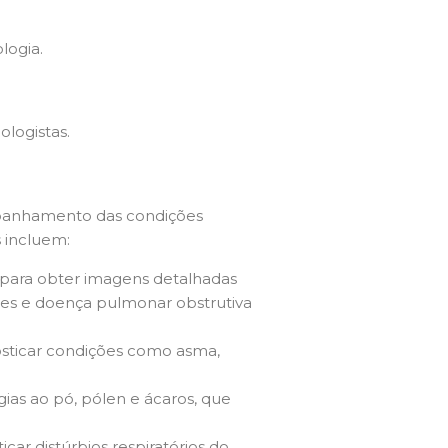
logia.
ologistas.
mpanhamento das condições
 incluem:
 para obter imagens detalhadas
res e doença pulmonar obstrutiva
nosticar condições como asma,
gias ao pó, pólen e ácaros, que
car distúrbios respiratórios do