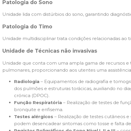
Patologia do Sono
Unidade lida com distúrbios do sono, garantindo diagnós
Patologia do Timo
Unidade multidisciplinar trata condições relacionadas ao t
Unidade de Técnicas não invasivas
Unidade que conta com uma ampla gama de recursos e te
pulmonares, proporcionando aos utentes uma assistência
Radiologia
– Equipamentos de radiografia e tomogra
dos pulmões e estruturas torácicas, auxiliando no
crónica (DPOC).
Função Respiratória
– Realização de testes de fun
bronquite e enfisema.
Testes alérgicos
– Realização de testes cutâneos e s
podem desencadear sintomas como tosse e falta de 
Registos Poligráficos do Sono Nível I, II e III
– consi