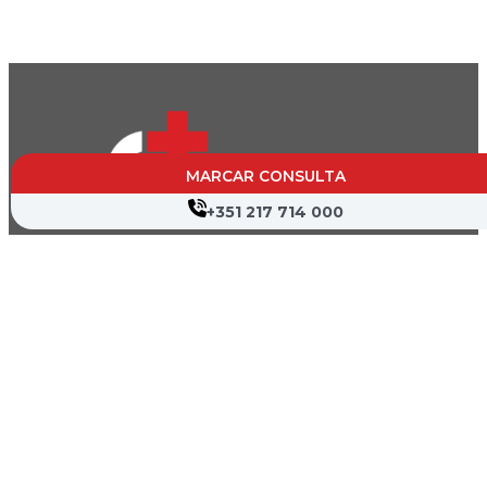
MARCAR CONSULTA
+351 217 714 000
CVP- Sociedade de Gestão Hospitalar, S.A.
Nif: 504 188 755
Registo na ERS : E111537
Farmácias de Serviço
Associações de Doentes