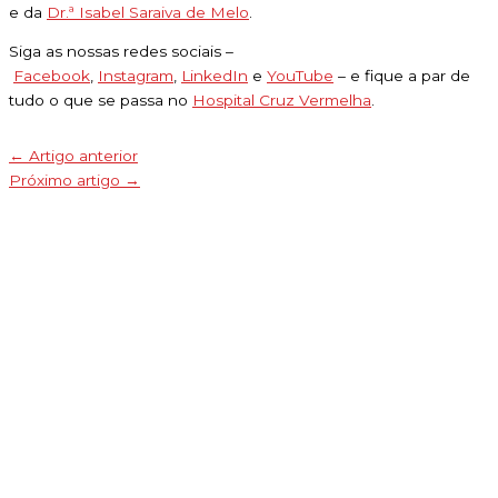
e da
Dr.ª Isabel Saraiva de Melo
.
Siga as nossas redes sociais –
Facebook
,
Instagram
,
LinkedIn
e
YouTube
– e fique a par de
tudo o que se passa no
Hospital Cruz Vermelha
.
←
Artigo anterior
Próximo artigo
→