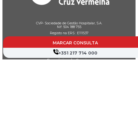
CVP- Sociedade de Gestão Hospitalar, S.A.
Nif: 504 188 755
Registo na ERS : E111537
MARCAR CONSULTA
+351 217 714 000
Farmácias de Serviço
Associações de Doentes
Canal de Denúncia
Política de Privacidade