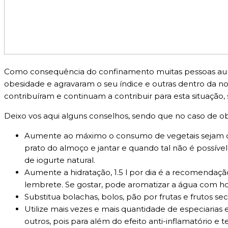
Como consequência do confinamento muitas pessoas aume
obesidade e agravaram o seu índice e outras dentro da n
contribuíram e continuam a contribuir para esta situação
Deixo vos aqui alguns conselhos, sendo que no caso de o
Aumente ao máximo o consumo de vegetais sejam cru
prato do almoço e jantar e quando tal não é possível
de iogurte natural.
Aumente a hidratação, 1.5 l por dia é a recomendaçã
lembrete. Se gostar, pode aromatizar a água com hort
Substitua bolachas, bolos, pão por frutas e frutos se
Utilize mais vezes e mais quantidade de especiarias 
outros, pois para além do efeito anti-inflamatóri