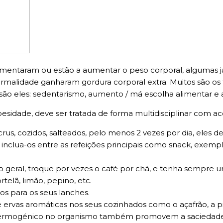
ntaram ou estão a aumentar o peso corporal, algumas já
ormalidade ganharam gordura corporal extra. Muitos são os
, são eles: sedentarismo, aumento / má escolha alimentar e 
besidade, deve ser tratada de forma multidisciplinar com 
s, cozidos, salteados, pelo menos 2 vezes por dia, eles
 inclua-os entre as refeições principais como snack, exemp
o geral, troque por vezes o café por chá, e tenha sempre u
elã, limão, pepino, etc.
cos para os seus lanches.
e ervas aromáticas nos seus cozinhados como o açafrão, a p
o e termogénico no organismo também promovem a saciedade