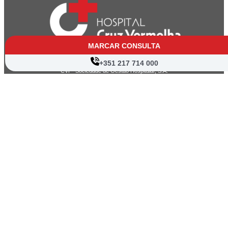
MARCAR CONSULTA
+351 217 714 000
CVP- Sociedade de Gestão Hospitalar, S.A.
Nif: 504 188 755
Registo na ERS : E111537
Farmácias de Serviço
Associações de Doentes