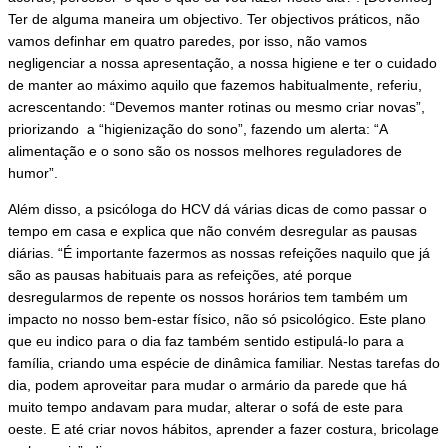
Ter de alguma maneira um objectivo. Ter objectivos práticos, não
vamos definhar em quatro paredes, por isso, não vamos
negligenciar a nossa apresentação, a nossa higiene e ter o cuidado
de manter ao máximo aquilo que fazemos habitualmente, referiu,
acrescentando: “Devemos manter rotinas ou mesmo criar novas”,
priorizando a “higienização do sono”, fazendo um alerta: “A
alimentação e o sono são os nossos melhores reguladores de
humor”.
Além disso, a psicóloga do HCV dá várias dicas de como passar o
tempo em casa e explica que não convém desregular as pausas
diárias. “É importante fazermos as nossas refeições naquilo que já
são as pausas habituais para as refeições, até porque
desregularmos de repente os nossos horários tem também um
impacto no nosso bem-estar físico, não só psicológico. Este plano
que eu indico para o dia faz também sentido estipulá-lo para a
família, criando uma espécie de dinâmica familiar. Nestas tarefas do
dia, podem aproveitar para mudar o armário da parede que há
muito tempo andavam para mudar, alterar o sofá de este para
oeste. E até criar novos hábitos, aprender a fazer costura, bricolage