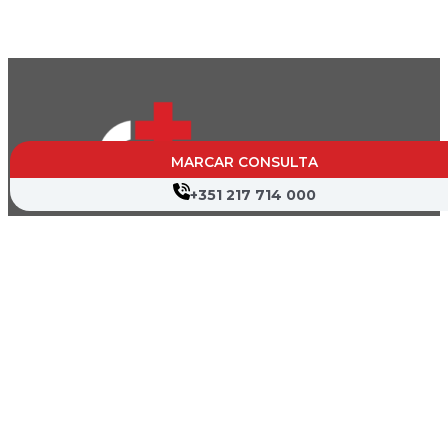
MARCAR CONSULTA
+351 217 714 000
CVP- Sociedade de Gestão Hospitalar, S.A.
Nif: 504 188 755
Registo na ERS : E111537
Farmácias de Serviço
Associações de Doentes