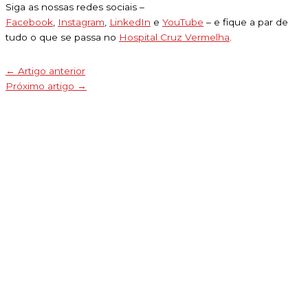
Siga as nossas redes sociais –
Facebook
,
Instagram
,
LinkedIn
e
YouTube
– e fique a par de
tudo o que se passa no
Hospital Cruz Vermelha
.
←
Artigo anterior
Próximo artigo
→