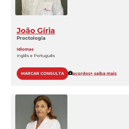
João Gíria
Proctologia
Idiomas
Inglês e Português
MARCAR CONSULTA
acordos
+ saiba mais