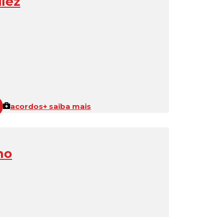
lez
acordos
+ saiba mais
ho