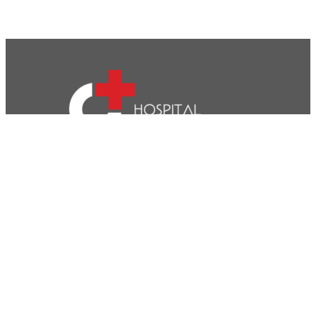
CVP- Sociedade de Gestão Hospitalar, S.A.
Nif: 504 188 755
Registo na ERS : E111537
Farmácias de Serviço
Associações de Doentes