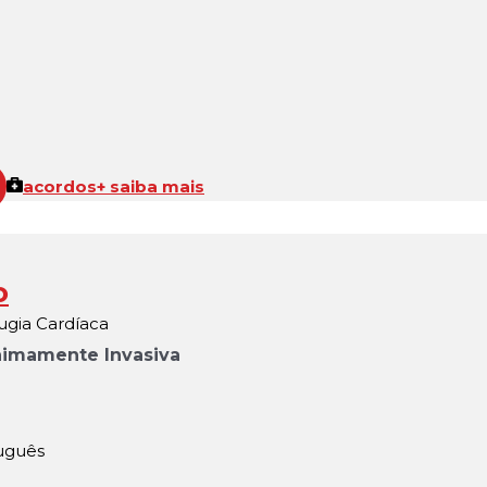
acordos
+ saiba mais
o
ugia Cardíaca
inimamente Invasiva
tuguês