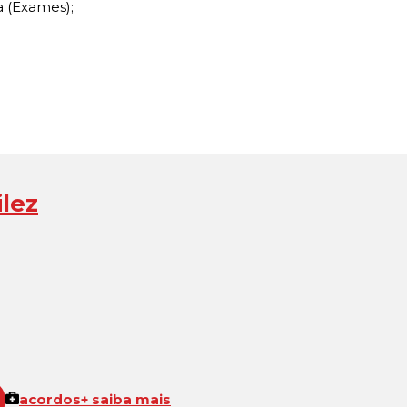
 (Exames);
lez
acordos
+ saiba mais