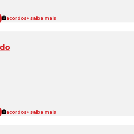
acordos
+ saiba mais
ado
acordos
+ saiba mais