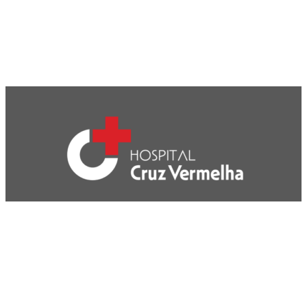
CVP- Sociedade de Gestão Hospitalar, S.A.
Nif: 504 188 755
Registo na ERS : E111537
Farmácias de Serviço