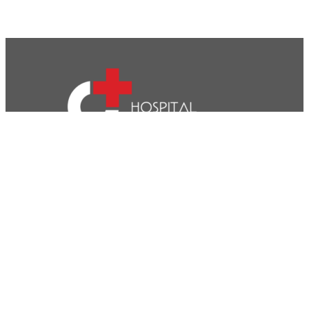
CVP- Sociedade de Gestão Hospitalar, S.A.
Nif: 504 188 755
Registo na ERS : E111537
Farmácias de Serviço
Associações de Doentes