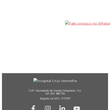
CVP- Sociedade de Gestão Hospitalar, S.A.
Nif: 504 188 755
Registo na ERS : E111537