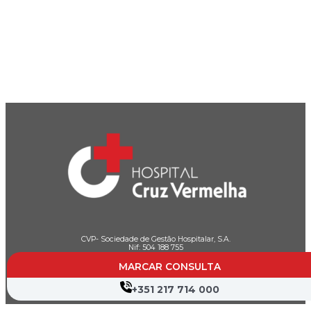
CVP- Sociedade de Gestão Hospitalar, S.A.
Nif: 504 188 755
Registo na ERS : E111537
MARCAR CONSULTA
+351 217 714 000