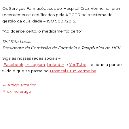
Os Serviços Farmacêuticos do Hospital Cruz Vermelha foram
recentemente certificados pela APCER pelo sistema de
gestão da qualidade – ISO 9001/2015.
“Ao doente certo, o medicamento certo”.
Dr.ª Rita Lucas
Presidente da Comissão de Farmácia e Terapêutica do HCV
Siga as nossas redes sociais –
Facebook
,
Instagram
,
LinkedIn
e
YouTube
– e fique a par de
tudo o que se passa no
Hospital Cruz Vermelha
.
←
Artigo anterior
Próximo artigo
→