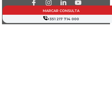
MARCAR CONSULTA
Farmácias de Serviço
+351 217 714 000
Associações de Doentes
Canal de Denúncia
Política de Privacidade
Termos de Utilização
Mapa do Site
Copyright © 2026 Hospital Cruz Vermelha