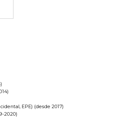
)
)
014)
Ocidental, EPE) (desde 2017)
9-2020)