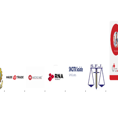
,
,
,
,
,
,