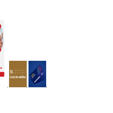
,
,
,