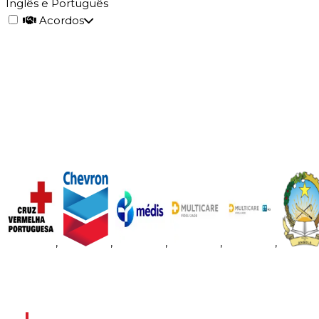
Inglês e Português
Acordos
,
,
,
,
,