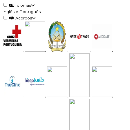
Idiomas
Inglês e Português
Acordos
,
,
,
,
,
,
,
,
,
,