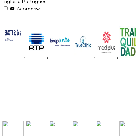
Inglês e Português
Acordos
,
,
,
,
,