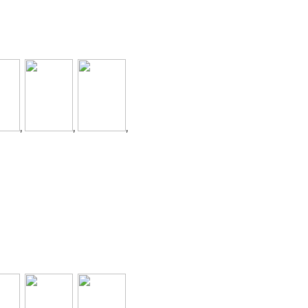
,
,
,