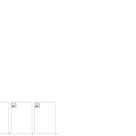
,
,
,