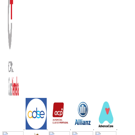
,
,
,
,
,