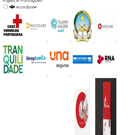
Inglês e Português
Acordos
,
,
,
,
,
,
,
,
,
,