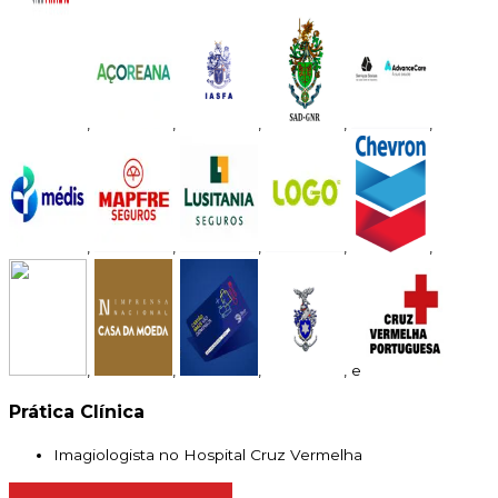
,
,
,
,
,
,
,
,
,
,
,
,
,
, e
Prática Clínica
Imagiologista no Hospital Cruz Vermelha