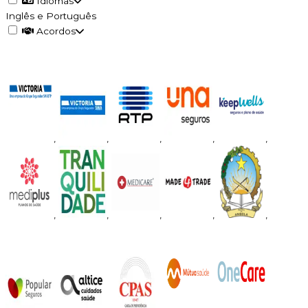
Idiomas
Inglês e Português
Acordos
,
,
,
,
,
,
,
,
,
,