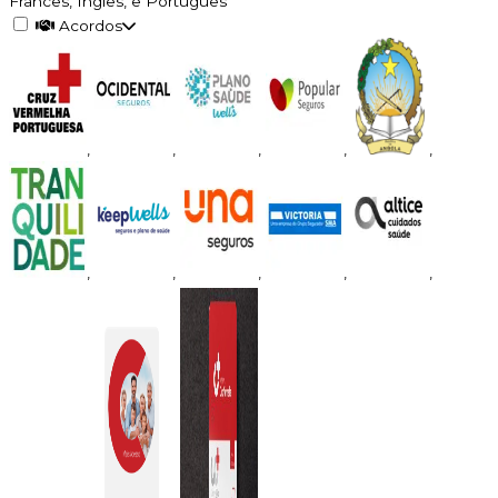
Francês, Inglês, e Português
Acordos
,
,
,
,
,
,
,
,
,
,