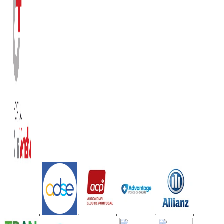
,
,
,
,
,