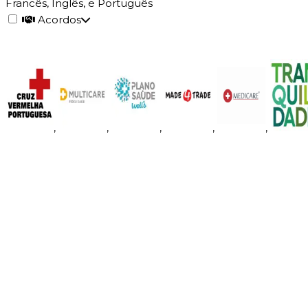
Francês, Inglês, e Português
Acordos
,
,
,
,
,