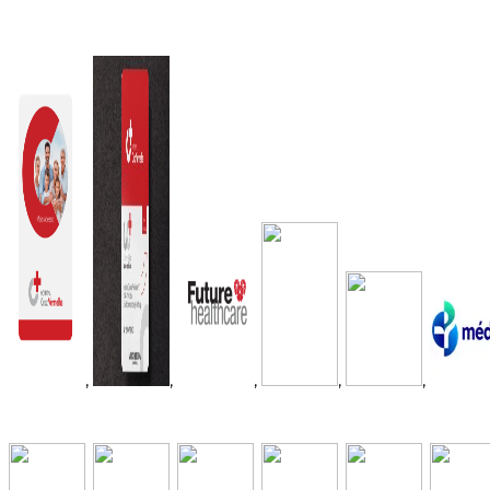
,
,
,
,
,