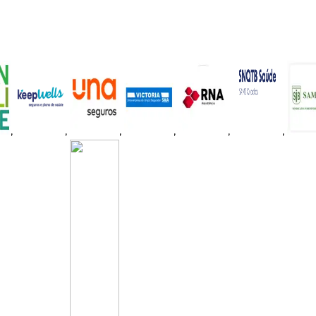
,
,
,
,
,
,