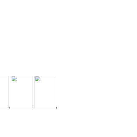
,
,
,