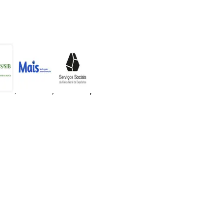
,
,
,