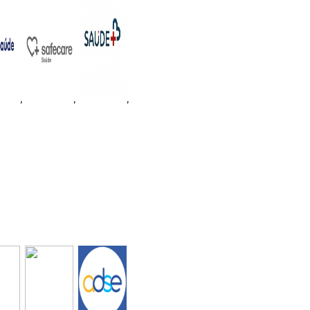
,
,
,