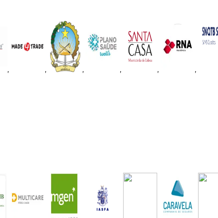
,
,
,
,
,
,