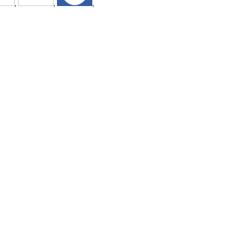
,
,
,