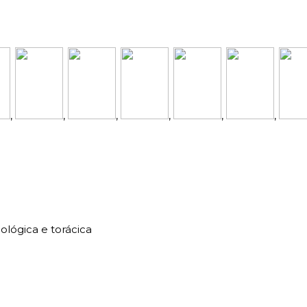
,
,
,
,
,
,
cológica e torácica