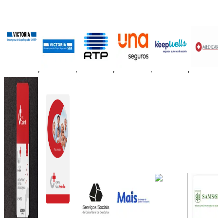
,
,
,
,
,