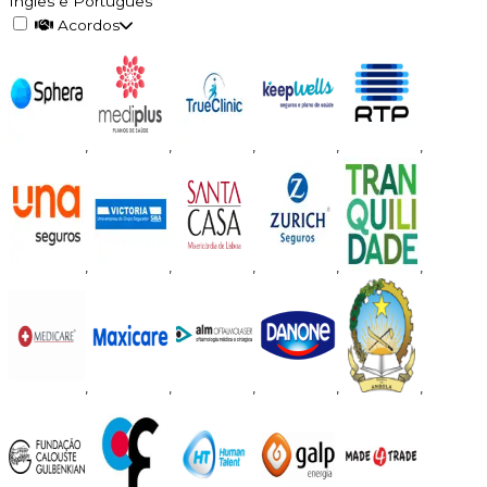
Inglês e Português
Acordos
,
,
,
,
,
,
,
,
,
,
,
,
,
,
,