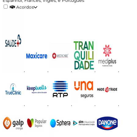
Espanhol, Francês, Inglês, e Português
Acordos
,
,
,
,
,
,
,
,
,
,