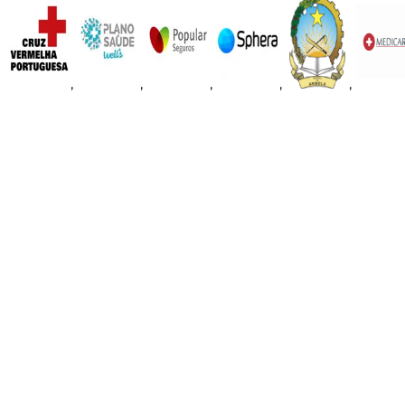
,
,
,
,
,