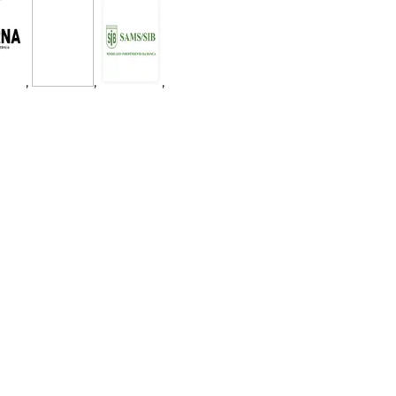
,
,
,