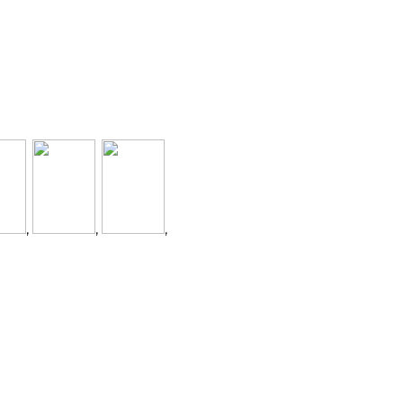
,
,
,