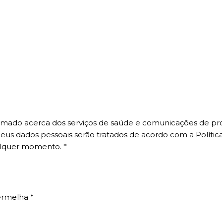
informado acerca dos serviços de saúde e comunicações de p
us dados pessoais serão tratados de acordo com a Política
alquer momento.
*
 Vermelha
*