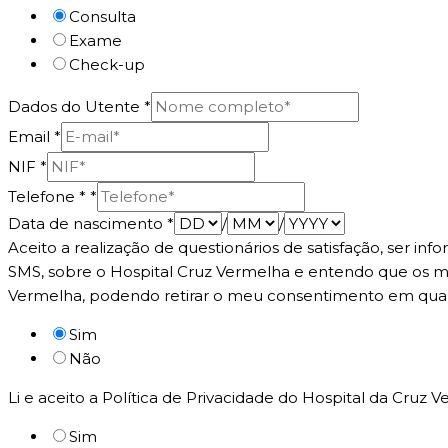
Consulta
Exame
Check-up
Dados do Utente
*
Email
*
NIF
*
Telefone *
*
Data de nascimento
*
/
/
Aceito a realização de questionários de satisfação, ser 
SMS, sobre o Hospital Cruz Vermelha e entendo que os me
Vermelha, podendo retirar o meu consentimento em qu
Sim
Não
Li e aceito a Política de Privacidade do Hospital da Cruz
Sim