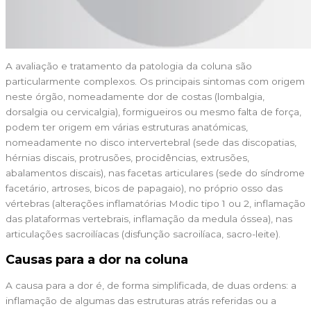
A avaliação e tratamento da patologia da coluna são
particularmente complexos. Os principais sintomas com origem
neste órgão, nomeadamente dor de costas (lombalgia,
dorsalgia ou cervicalgia), formigueiros ou mesmo falta de força,
podem ter origem em várias estruturas anatómicas,
nomeadamente no disco intervertebral (sede das discopatias,
hérnias discais, protrusões, procidências, extrusões,
abalamentos discais), nas facetas articulares (sede do síndrome
facetário, artroses, bicos de papagaio), no próprio osso das
vértebras (alterações inflamatórias Modic tipo 1 ou 2, inflamação
das plataformas vertebrais, inflamação da medula óssea), nas
articulações sacroilíacas (disfunção sacroilíaca, sacro-leite).
Causas para a dor na coluna
A causa para a dor é, de forma simplificada, de duas ordens: a
inflamação de algumas das estruturas atrás referidas ou a