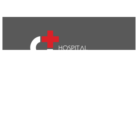
CVP- Sociedade de Gestão Hospitalar, S.A.
Nif: 504 188 755
Registo na ERS : E111537
Farmácias de Serviço
Associações de Doentes