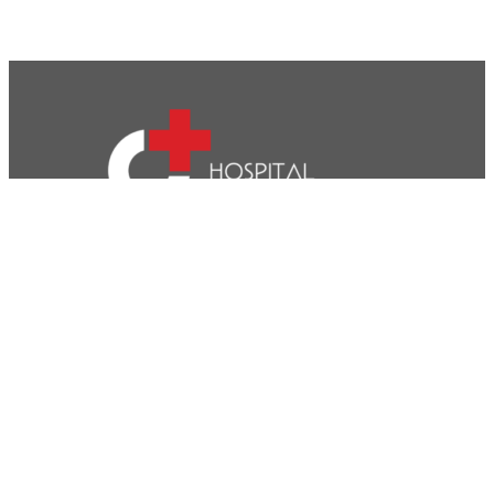
CVP- Sociedade de Gestão Hospitalar, S.A.
Nif: 504 188 755
Registo na ERS : E111537
Farmácias de Serviço
Associações de Doentes